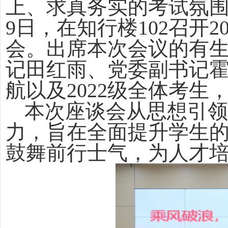
上、求真务实的考试氛
9
日，在知行楼
102
召开
2
会。出席本次会议的有
记田红雨、党委副书记
航以及
2022
级全体考生
本次座谈会从思想引
力，旨在全面提升学生
鼓舞前行士气，为人才